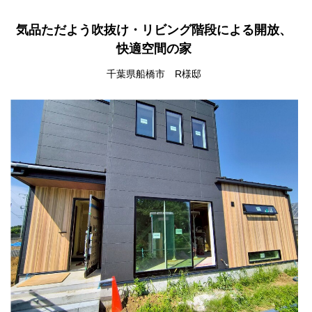
気品ただよう吹抜け・リビング階段による開放、
快適空間の家
千葉県船橋市 R様邸